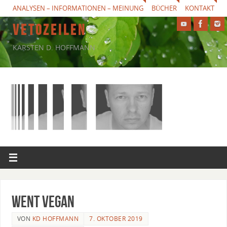
ANALYSEN – INFORMATIONEN – MEINUNG
BÜCHER
KONTAKT
V E T O Z E I L E N
KARSTEN D. HOFFMANN
Went vegan
VON
KD HOFFMANN
7. OKTOBER 2019