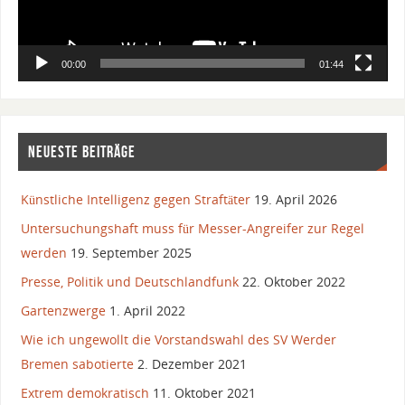
00:00
01:44
NEUESTE BEITRÄGE
Künstliche Intelligenz gegen Straftäter
19. April 2026
Untersuchungshaft muss für Messer-Angreifer zur Regel
werden
19. September 2025
Presse, Politik und Deutschlandfunk
22. Oktober 2022
Gartenzwerge
1. April 2022
Wie ich ungewollt die Vorstandswahl des SV Werder
Bremen sabotierte
2. Dezember 2021
Extrem demokratisch
11. Oktober 2021