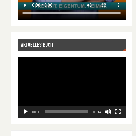
AKTUELLES BUCH
Video-
Player
00:00
01:44