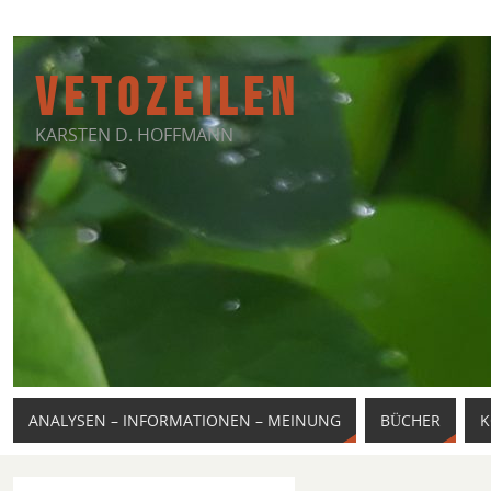
V E T O Z E I L E N
KARSTEN D. HOFFMANN
ANALYSEN – INFORMATIONEN – MEINUNG
BÜCHER
K