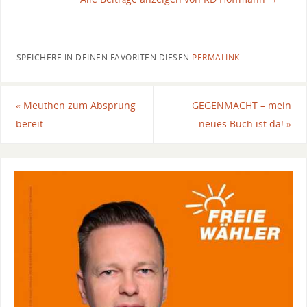
SPEICHERE IN DEINEN FAVORITEN DIESEN
PERMALINK
.
«
Meuthen zum Absprung
GEGENMACHT – mein
bereit
neues Buch ist da!
»