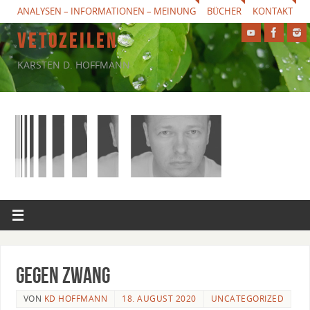
ANALYSEN – INFORMATIONEN – MEINUNG
BÜCHER
KONTAKT
V E T O Z E I L E N
KARSTEN D. HOFFMANN
Gegen Zwang
VON
KD HOFFMANN
18. AUGUST 2020
UNCATEGORIZED