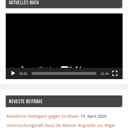
AKTUELLES BUCH
Video-
Player
00:00
01:44
NEUESTE BEITRÄGE
Künstliche Intelligenz gegen Straftäter
19. April 2026
Untersuchungshaft muss für Messer-Angreifer zur Regel