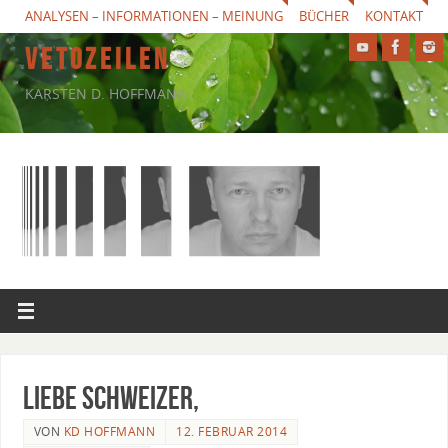
ANALYSEN – INFORMATIONEN – MEINUNG
BÜCHER
KONTAKT
V E T O Z E I L E N
KARSTEN D. HOFFMANN
Liebe Schweizer,
VON
KD HOFFMANN
12. FEBRUAR 2014