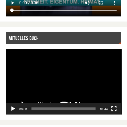
AKTUELLES BUCH
Video-
Player
00:00
01:44